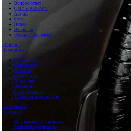
Вопрос-ответ
СМИ о KROWN
Акции
Фото
Видео
Экология
Журнал "За рулем"
Отзывы
Компания
О компании
Технология
История
Сотрудники
Партнеры
Вакансии
Стать дилером
Заключение экспертов
Продукция
Контакты
Контактная информация
Реквизиты компании