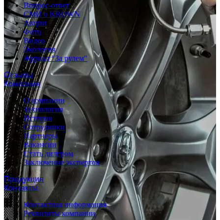
Вопрос-ответ
СМИ о KROWN
Акции
Фото
Видео
Экология
Журнал "За рулем"
Отзывы
Компания
О компании
Технология
История
Сотрудники
Партнеры
Вакансии
Стать дилером
Заключение экспертов
Продукция
Контакты
Контактная информация
Реквизиты компании