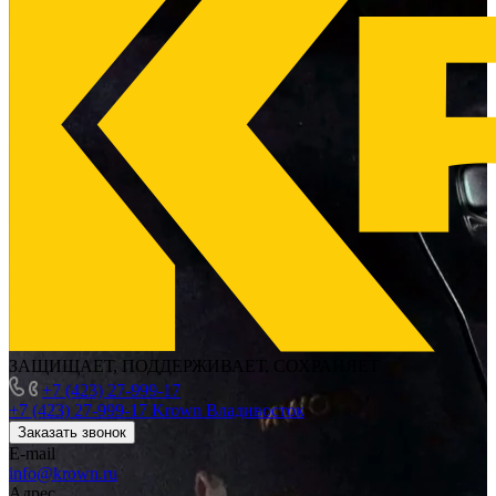
ЗАЩИЩАЕТ, ПОДДЕРЖИВАЕТ, СОХРАНЯЕТ
+7 (423) 27-999-17
+7 (423) 27-999-17
Krown Владивосток
Заказать звонок
E-mail
info@krown.ru
Адрес