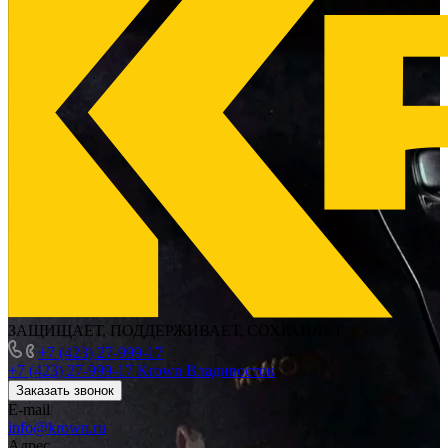
ЗАЩИЩАЕТ, ПОДДЕРЖИВАЕТ, СОХРАНЯЕТ
+7 (423) 27-999-17
+7 (423) 27-999-17
Krown Владивосток
Заказать звонок
E-mail
info@krown.ru
Адрес