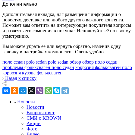
Дополнительно
Дополнительная вкладка, для размещения информации о
новостях, доставке или любого другого важного контента.
Поможет вам ответить на интересующие покупателя вопросы
и развеять его сомнения в покупке. Используйте её по своему
усмотрению.
Вы можете убрать её или вернуть обратно, изменив одну
галочку в настройках компонента. Очень удобно.
поло седан
polo sedan
polo sedan обзор
обзор поло седан
проблемы фольксваген поло седан
коррозия фольксваген поло
коррозия кузова фольксваген
Назад к списку
Новости
Новости
Вопрос-ответ
СМИ о KROWN
Акции
Фото
Видео