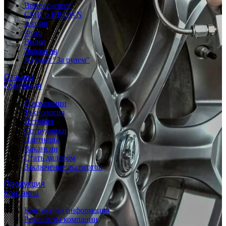
Вопрос-ответ
СМИ о KROWN
Акции
Фото
Видео
Экология
Журнал "За рулем"
Отзывы
Компания
О компании
Технология
История
Сотрудники
Партнеры
Вакансии
Стать дилером
Заключение экспертов
Продукция
Контакты
Контактная информация
Реквизиты компании